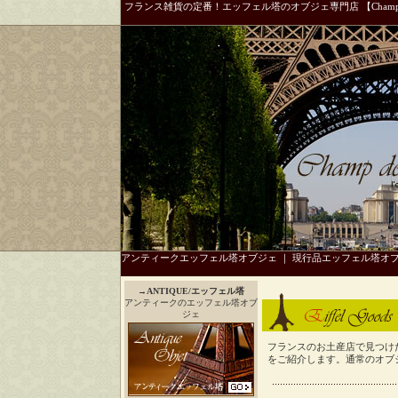
フランス雑貨の定番！エッフェル塔のオブジェ専門店 【Champ 
アンティークエッフェル塔オブジェ
｜
現行品エッフェル塔オ
→
ANTIQUE/エッフェル塔
アンティークのエッフェル塔オブ
ジェ
フランスのお土産店で見つけ
をご紹介します。通常のオブ