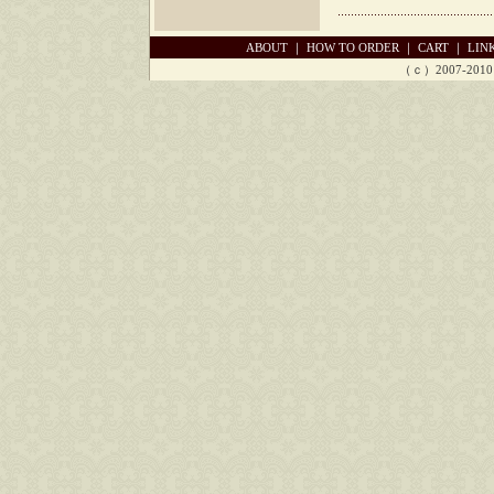
ABOUT
｜
HOW TO ORDER
｜
CART
｜
LIN
（ｃ）2007-2010 Ch