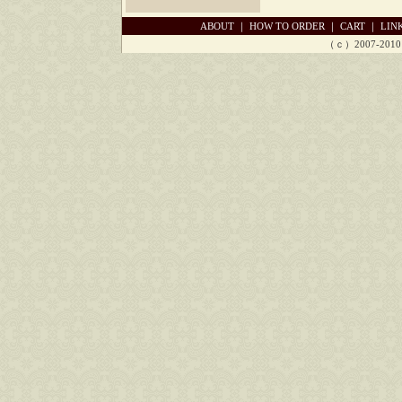
ABOUT
｜
HOW TO ORDER
｜
CART
｜
LIN
（ｃ）2007-2010 Ch