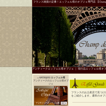
フランス雑貨の定番！エッフェル塔のオブジェ専門店 【Champ 
アンティークエッフェル塔オブジェ
｜
現行品エッフェル塔オ
→
ANTIQUE/エッフェル塔
アンティークのエッフェル塔オブ
ジェ
フランスのお土産店で見つけ
をご紹介します。通常のオブ