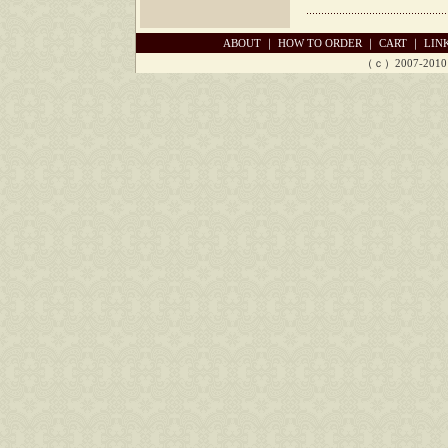
ABOUT
｜
HOW TO ORDER
｜
CART
｜
LIN
（ｃ）2007-2010 Ch