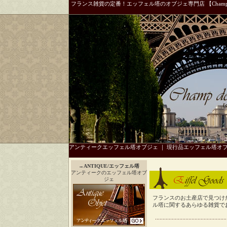
フランス雑貨の定番！エッフェル塔のオブジェ専門店 【Champ 
アンティークエッフェル塔オブジェ
｜
現行品エッフェル塔オ
→
ANTIQUE/エッフェル塔
アンティークのエッフェル塔オブ
ジェ
フランスのお土産店で見つけ
ル塔に関するあらゆる雑貨で