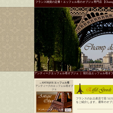
フランス雑貨の定番！エッフェル塔のオブジェ専門店 【Champ 
アンティークエッフェル塔オブジェ
｜
現行品エッフェル塔オ
→
ANTIQUE/エッフェル塔
アンティークのエッフェル塔オブ
ジェ
フランスのお土産店で見つけ
をご紹介します。通常のオブ