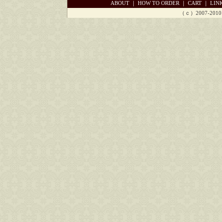
ABOUT
｜
HOW TO ORDER
｜
CART
｜
LIN
（ｃ）2007-2010 Ch