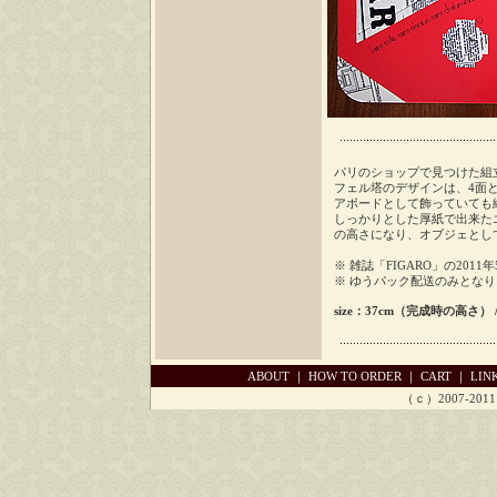
パリのショップで見つけた組
フェル塔のデザインは、4面
アボードとして飾っていても
しっかりとした厚紙で出来たエ
の高さになり、オブジェとし
※ 雑誌「FIGARO」の20
※ ゆうパック配送のみとな
size：37cm（完成時の高さ） / pr
ABOUT
｜
HOW TO ORDER
｜
CART
｜
LIN
（ｃ）2007-2011 Ch