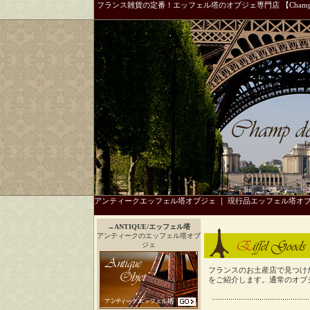
フランス雑貨の定番！エッフェル塔のオブジェ専門店 【Champ 
アンティークエッフェル塔オブジェ
｜
現行品エッフェル塔オ
→
ANTIQUE/エッフェル塔
アンティークのエッフェル塔オブ
ジェ
フランスのお土産店で見つけ
をご紹介します。通常のオブ