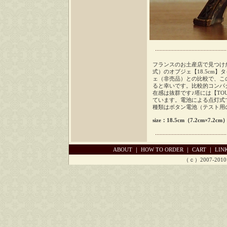
フランスのお土産店で見つけ
式）のオブジェ【18.5cm】
ェ（非売品）との比較で、こ
ると幸いです。比較的コンパ
在感は抜群です♪塔には【TOUR
ています。電池による点灯式
種類はボタン電池（テスト用
size：18.5cm（7.2cm×7.2cm） /
ABOUT
｜
HOW TO ORDER
｜
CART
｜
LIN
（ｃ）2007-2010 Ch