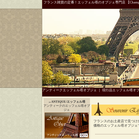
フランス雑貨の定番！エッフェル塔のオブジェ専門店 【Champ 
アンティークエッフェル塔オブジェ
｜
現行品エッフェル塔オ
→
ANTIQUE/エッフェル塔
アンティークのエッフェル塔オブ
ジェ
フランスのお土産店で見つけた
価格のエッフェル塔オブジェ